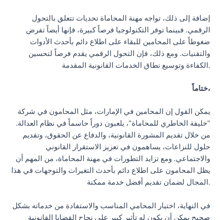
إضافة إلى ذلك، تواجه مهنة المحاماة تحديات تتعلق بالتحول
الرقمي. فبينما توفر التكنولوجيا فرصاً كبيرة، فإنها أيضاً تفرض
ضغوطاً على المحامين للبقاء على اطلاع دائم بأحدث الأدوات
والتقنيات. ومع ذلك، فإن التحول الرقمي يقدم فرصاً لتحسين
الكفاءة وتوسيع نطاق الخدمات القانونية المقدمة.
ختاماً،
يمكن القول إن المحامين في الإمارات، مثل المحامون في شركة
“خليفة الخاطري للمحاماة”، يلعبون دوراً حاسماً في نظام العدالة.
من خلال تقديم المشورة القانونية، والدفاع عن الحقوق، وتقديم
حلول للنزاعات، يساهمون في تعزيز الاستقرار القانوني
والاجتماعي. ومع تزايد التطورات في مهنة المحاماة، من المهم أن
يظل المحامون على اطلاع دائم بأحدث التغيرات والتوجهات في هذا
المجال لضمان تقديم أفضل خدمة ممكنة.
في النهاية، اختيار المحامي المناسب والاستفادة من خدماته بشكل
صحيح يمكن أن يكون له تأثير كبير على نجاح القضايا القانونية