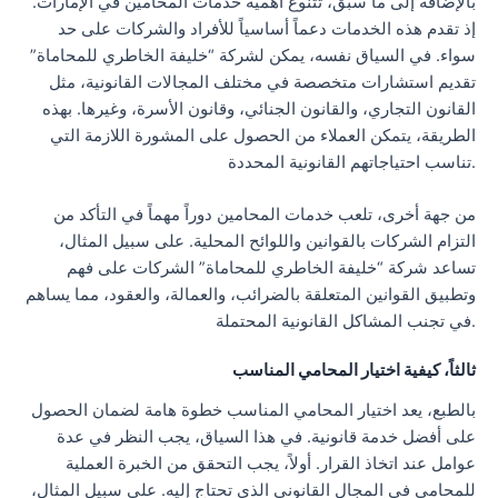
بالإضافة إلى ما سبق، تتنوع أهمية خدمات المحامين في الإمارات.
إذ تقدم هذه الخدمات دعماً أساسياً للأفراد والشركات على حد
سواء. في السياق نفسه، يمكن لشركة “خليفة الخاطري للمحاماة”
تقديم استشارات متخصصة في مختلف المجالات القانونية، مثل
القانون التجاري، والقانون الجنائي، وقانون الأسرة، وغيرها. بهذه
الطريقة، يتمكن العملاء من الحصول على المشورة اللازمة التي
تناسب احتياجاتهم القانونية المحددة.
من جهة أخرى، تلعب خدمات المحامين دوراً مهماً في التأكد من
التزام الشركات بالقوانين واللوائح المحلية. على سبيل المثال،
تساعد شركة “خليفة الخاطري للمحاماة” الشركات على فهم
وتطبيق القوانين المتعلقة بالضرائب، والعمالة، والعقود، مما يساهم
في تجنب المشاكل القانونية المحتملة.
ثالثاً، كيفية اختيار المحامي المناسب
بالطبع، يعد اختيار المحامي المناسب خطوة هامة لضمان الحصول
على أفضل خدمة قانونية. في هذا السياق، يجب النظر في عدة
عوامل عند اتخاذ القرار. أولاً، يجب التحقق من الخبرة العملية
للمحامي في المجال القانوني الذي تحتاج إليه. على سبيل المثال،