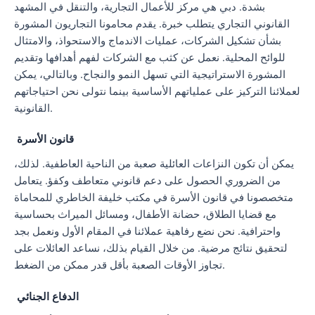
بشدة. دبي هي مركز للأعمال التجارية، والتنقل في المشهد
القانوني التجاري يتطلب خبرة. يقدم محامونا التجاريون المشورة
بشأن تشكيل الشركات، عمليات الاندماج والاستحواذ، والامتثال
للوائح المحلية. نعمل عن كثب مع الشركات لفهم أهدافها وتقديم
المشورة الاستراتيجية التي تسهل النمو والنجاح. وبالتالي، يمكن
لعملائنا التركيز على عملياتهم الأساسية بينما نتولى نحن احتياجاتهم
القانونية.
قانون الأسرة
يمكن أن تكون النزاعات العائلية صعبة من الناحية العاطفية. لذلك،
من الضروري الحصول على دعم قانوني متعاطف وكفؤ. يتعامل
متخصصونا في قانون الأسرة في مكتب خليفة الخاطري للمحاماة
مع قضايا الطلاق، حضانة الأطفال، ومسائل الميراث بحساسية
واحترافية. نحن نضع رفاهية عملائنا في المقام الأول ونعمل بجد
لتحقيق نتائج مرضية. من خلال القيام بذلك، نساعد العائلات على
تجاوز الأوقات الصعبة بأقل قدر ممكن من الضغط.
الدفاع الجنائي