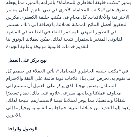
يتميز *مكتب خليفة الخاطري للمحاماة* بالتزامه بالتميز، مما يجعله
يتفوق على *مكاتب المحاماة الأخرى في دبي. نلتزم بأعلى معايير
الاحترافية والأخلاقيات. كل محامٍ في مكتب خليفة الكعطري مكرس
لتحقيق أفضل النتائج الممكنة لعملائنا. بالإضافة إلى ذلك، نستثمر
في التطوير المهني المستمر للبقاء في الطليعة في المشهد
القانوني المتغير باستمرار. نتيجة لذلك، يمكن لعملائنا الوثوق بنا
لتقديم خدمات قانونية موثوقة وعالية الجودة.
نهج يركز على العميل
في *مكتب خليفة الخاطري للمحاماة*، يأتي العملاء في صميم كل
ما نقوم به. نحرص على بناء علاقات قوية قائمة على الثقة والاحترام
المتبادل. يضمن نهجنا الذي يركز على العميل أن نستمع إلى
مخاوف عملائنا ونعالجها بسرعة. علاوة على ذلك، نقدم تسعيرًا
شفافًا وتنافسيًا، مما يوفر لعملائنا قيمة لاستثمارهم. نتيجة لذلك،
يعود إلينا العديد من عملائنا لتلبية احتياجاتهم القانونية ويحيلوننا إلى
الآخرين.
الوصول والراحة