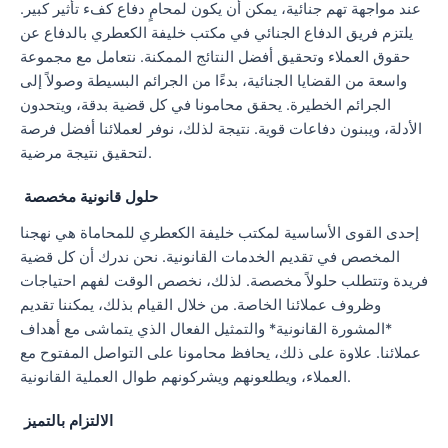
عند مواجهة تهم جنائية، يمكن أن يكون لمحامٍ دفاع كفء تأثير كبير.
يلتزم فريق الدفاع الجنائي في مكتب خليفة الكعطري بالدفاع عن
حقوق العملاء وتحقيق أفضل النتائج الممكنة. نتعامل مع مجموعة
واسعة من القضايا الجنائية، بدءًا من الجرائم البسيطة وصولاً إلى
الجرائم الخطيرة. يحقق محامونا في كل قضية بدقة، ويتحدون
الأدلة، ويبنون دفاعات قوية. نتيجة لذلك، نوفر لعملائنا أفضل فرصة
لتحقيق نتيجة مرضية.
حلول قانونية مخصصة
إحدى القوى الأساسية لمكتب خليفة الكعطري للمحاماة هي نهجنا
المخصص في تقديم الخدمات القانونية. نحن ندرك أن كل قضية
فريدة وتتطلب حلولاً مخصصة. لذلك، نخصص الوقت لفهم احتياجات
وظروف عملائنا الخاصة. من خلال القيام بذلك، يمكننا تقديم
*المشورة القانونية* والتمثيل الفعال الذي يتماشى مع أهداف
عملائنا. علاوة على ذلك، يحافظ محامونا على التواصل المفتوح مع
العملاء، ويطلعونهم ويشركونهم طوال العملية القانونية.
الالتزام بالتميز