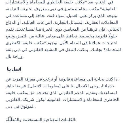
في الختام، يعد *مكتب خليفة الخاطري للمحاماة والاستشارات
القانونية* مكتب محاماة متميز في دبي، معروف بخبرته، التزامه،
ونهجه الذي يركز على العميل. سواء كنت بحاجة إلى مساعدة في
المعاملات العقارية، المسائل التجارية، النزاعات العائلية، أو الدفاع
الجنائي، فإن فريقنا من المحامين ذوي الخبرة هنا لمساعدتك. نقدم
حلولًا قانونية مخصصة، نحافظ على معايير عالية من التميز، ونضع
احتياجات عملائنا في المقام الأول. بوجود *مكتب خليفة الكعطري
للمحاماة* بجانبك، يمكنك التنقل في المشهد القانوني في دبي بثقة
وراحة بال.
اتصل بنا
إذا كنت بحاجة إلى مساعدة قانونية أو ترغب في معرفة المزيد عن
خدماتنا، يرجى الاتصال بنا على [معلومات الاتصال]. فريقنا جاهز
لمساعدتك وتقديم الدعم القانوني الذي تحتاجه. ثق بمكتب خليفة
الخاطري للمحاماة والاستشارات القانونية ليكون شريكك القانوني
الموثوق في دبي.
الكلمات المفتاحية المستخدمة والمُظَلَّلَة: